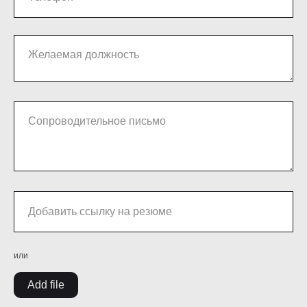
или
Add file